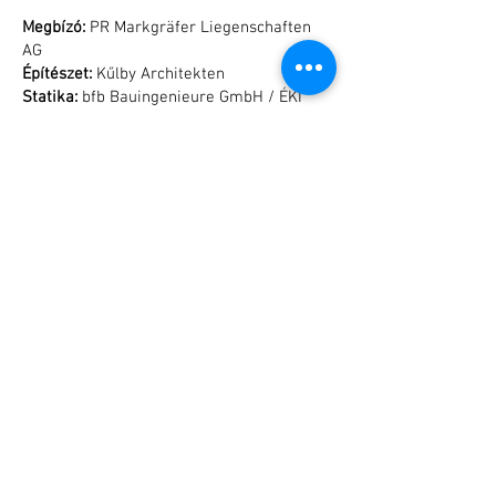
Megbízó:
PR Markgräfer Liegenschaften
AG
Építészet:
Kűlby Architekten
Statika:
bfb Bauingenieure GmbH / ÉKI
Terv Kft.
Tovább >>
Tűzoltóépület / Weißenhorn
Megbízó:
Weißenhorn város
Önkormányzata