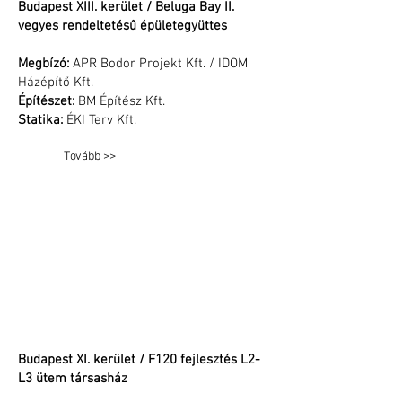
and all other
Budapest XIII. kerület / Beluga Bay II.
Ukrainians
vegyes rendeltetésű épületegyüttes
which
bravely
Megbízó:
APR Bodor Projekt Kft. / IDOM
defend not
only their
Házépítő Kft.
freedom, but
Építészet:
BM Építész Kft.
the freedom
Statika:
ÉKI Terv Kft.
of all
Europeans.
Tovább >>
Budapest XI. kerület / F120 fejlesztés L2-
L3 ütem társasház