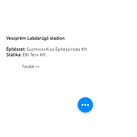
Veszprém Labdarúgó stadion
Építészet:
Guzmics+Kiss Építésziroda Kft.
Statika:
ÉKI Terv Kft.
Tovább >>
GLS Raktárcsarnok bővítése