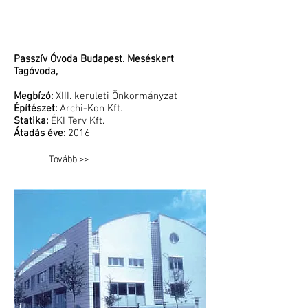
Passzív Óvoda Budapest. Meséskert
Tagóvoda,
Megbízó:
XIII. kerületi Önkormányzat
Építészet:
Archi-Kon Kft.
Statika:
ÉKI Terv Kft.
Átadás éve:
2016
Tovább >>