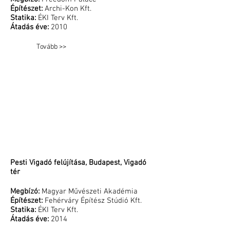
and all other
Építészet:
Archi-Kon Kft.
Ukrainians
Statika:
ÉKI Terv Kft.
which
Átadás éve:
2010
bravely
defend not
only their
Tovább >>
freedom, but
the freedom
of all
Europeans.
Pesti Vigadó felújítása, Budapest, Vigadó
tér
Megbízó:
Magyar Művészeti Akadémia
Építészet:
Fehérváry Építész Stúdió Kft.
Statika:
ÉKI Terv Kft.
Átadás éve:
2014