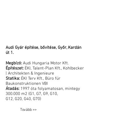
Audi Gyár építése, bővítése, Győr, Kardán
út 1.
Megbízó:
Audi Hungaria Motor Kft.
Építészet:
ÉKI, Talent-Plan Kft., Kohlbecker
| Architekten & Ingenieure
Statika:
ÉKI Terv Kft., Büro für
Baukonstruktionen VBI
Átadás:
1997 óta folyamatosan, mintegy
300.000 m2 (G1, G7, G9, G10,
G12, G20, G40, G70)
Tovább >>