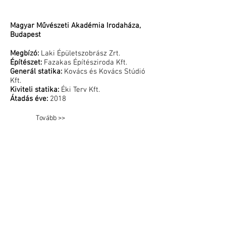
Magyar Művészeti Akadémia Irodaháza,
Budapest
Megbízó:
Laki Épületszobrász Zrt.
Építészet:
Fazakas Építésziroda Kft.
Generál statika:
Kovács és Kovács Stúdió
Kft.
Kiviteli statika:
Éki Terv Kft.
Átadás éve:
2018
Tovább >>