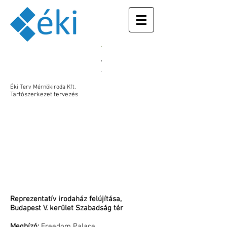
With placing
the Ukrainian
flag on our
Éki Terv Mérnökiroda Kft.
webpage, we
Tartószerkezet tervezés
express our
support for
our colleague
Maria. Her
family is
suffering right
now in the
city of
Zaporizhzhya
from the
Russian
Reprezentatív irodaház felújítása,
invasion. Our
Budapest V. kerület Szabadság tér
thoughts are
with them
Megbízó:
Freedom Palace