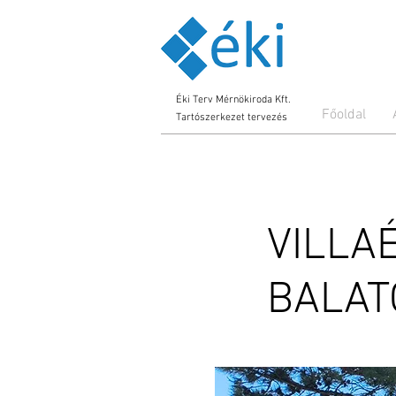
Éki Terv Mérnökiroda Kft.
Főoldal
Tartószerkezet tervezés
VILLA
BALA