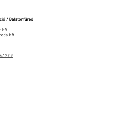
ció / Balatonfüred
 Kft.
roda Kft.
4.12.09