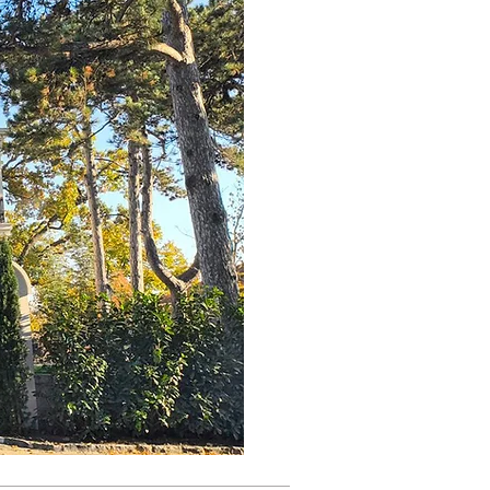
Ukrainians
which
bravely
defend not
only their
freedom, but
the freedom
of all
Europeans.