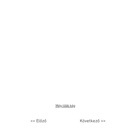
Még több kép
<< Előző
Következő >>