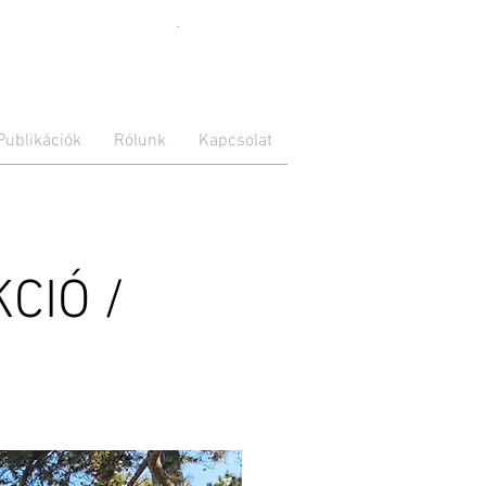
With placing
the Ukrainian
Publikációk
Rólunk
Kapcsolat
flag on our
webpage, we
express our
support for
our colleague
Maria. Her
family is
CIÓ /
suffering right
now in the
city of
Zaporizhzhya
from the
Russian
invasion. Our
thoughts are
with them
and all other