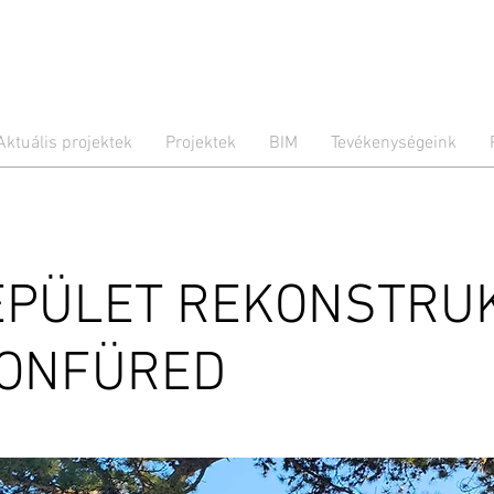
Aktuális projektek
Projektek
BIM
Tevékenységeink
ÉPÜLET REKONSTRUK
TONFÜRED