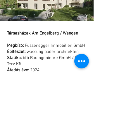
and all other
Ukrainians
which
bravely
defend not
only their
freedom, but
Társasházak Am Engelberg / Wangen
the freedom
of all
Megbízó:
Fussenegger Immobilien GmbH
Europeans.
Építészet:
wassung bader architekten
Statika:
bfb Bauingenieure GmbH / ÉKI
Terv Kft.
Átadás éve:
2024
<< Előző
Következő >>
© 2026 Éki Terv Mérnökiroda Kft. All rights
reserved.
Adatvédelmi tájékoztató