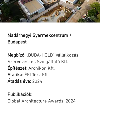
and all other
Ukrainians
which
bravely
defend not
only their
freedom, but
Madárhegyi Gyermekcentrum /
the freedom
Budapest
of all
Europeans.
Megbízó:
„BUDA-HOLD” Vállalkozás
Szervezési es Szolgáltató Kft.
Építészet:
Archikon Kft.
Statika:
ÉKI Terv Kft.
Átadás éve:
2024
Publikációk:
Global Architecture Awards, 2024