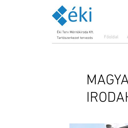
Éki Terv Mérnökiroda Kft.
Főoldal
Tartószerkezet tervezés
MAGYA
IRODA