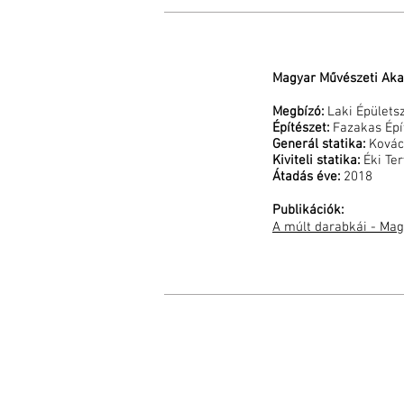
Magyar Művészeti Aka
Megbízó:
Laki Épületsz
Építészet:
Fazakas Épí
Generál statika:
Kovác
Kiviteli statika:
Éki Ter
Átadás éve:
2018
Publikációk:
A múlt darabkái - Ma