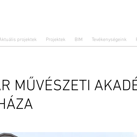
Aktuális projektek
Projektek
BIM
Tevékenységeink
R MŰVÉSZETI AKAD
HÁZA