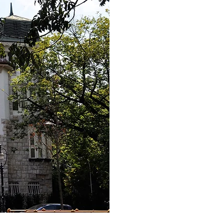
Ukrainians
which
bravely
defend not
only their
freedom, but
the freedom
of all
Europeans.