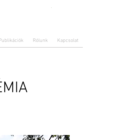
With placing
the Ukrainian
Publikációk
Rólunk
Kapcsolat
flag on our
webpage, we
express our
support for
our colleague
Maria. Her
family is
ÉMIA
suffering right
now in the
city of
Zaporizhzhya
from the
Russian
invasion. Our
thoughts are
with them
and all other