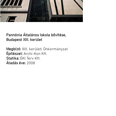
and all other
Ukrainians
which
bravely
defend not
only their
freedom, but
the freedom
Pannónia Általános Iskola bővítése,
of all
Budapest XIII. kerület
Europeans.
Megbízó:
XIII. kerületi Önkormányzat
Építészet:
Archi-Kon Kft.
Statika:
ÉKI Terv Kft.
Átadás éve:
2008