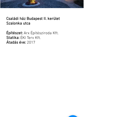
and all other
Ukrainians
which
bravely
Családi ház Budapest II. kerület
defend not
Szalonka utca
only their
freedom, but
the freedom
Építészet:
Arx Építésziroda Kft.
of all
Statika:
ÉKI Terv Kft.
Europeans.
Átadás éve:
2017