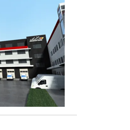
Ukrainians
which
bravely
defend not
only their
freedom, but
the freedom
of all
Europeans.