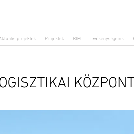
Aktuális projektek
Projektek
BIM
Tevékenységeink
LOGISZTIKAI KÖZPON