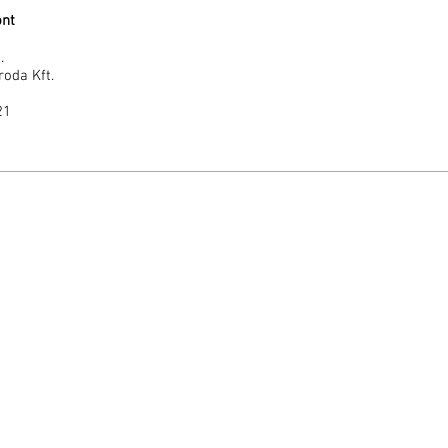
ont
.
roda Kft.
21