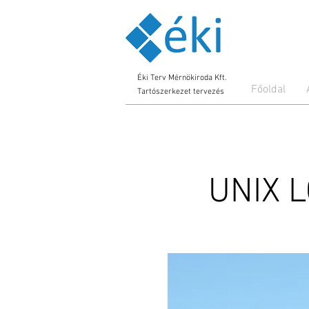
Éki Terv Mérnökiroda Kft.
Főoldal
Tartószerkezet tervezés
UNIX 