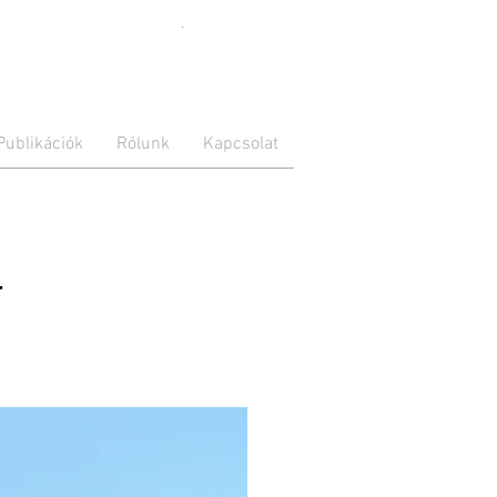
With placing
the Ukrainian
Publikációk
Rólunk
Kapcsolat
flag on our
webpage, we
express our
support for
our colleague
Maria. Her
family is
T
suffering right
now in the
city of
Zaporizhzhya
from the
Russian
invasion. Our
thoughts are
with them
and all other