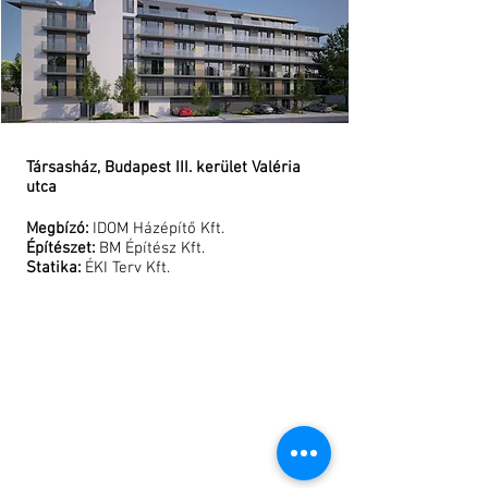
and all other
Ukrainians
which
bravely
defend not
only their
freedom, but
the freedom
of all
Társasház, Budapest III. kerület Valéria
Europeans.
utca
Megbízó:
IDOM Házépítő Kft.
Építészet:
BM Építész Kft.
Statika:
ÉKI Terv Kft.