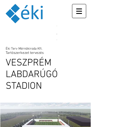
With placing
the Ukrainian
flag on our
Éki Terv Mérnökiroda Kft.
webpage, we
Tartószerkezet tervezés
express our
VESZPRÉM
support for
our colleague
Maria. Her
LABDARÚGÓ
family is
suffering right
STADION
now in the
city of
Zaporizhzhya
from the
Russian
invasion. Our
thoughts are
with them