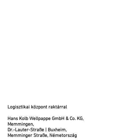
and all other
Ukrainians
which
bravely
defend not
only their
freedom, but
the freedom
of all
Europeans.
Logisztikai központ raktárral
Hans Kolb Wellpappe GmbH & Co. KG,
Memmingen,
Dr.-Lauter-Straße | Buxheim,
Memminger Straße, Németország