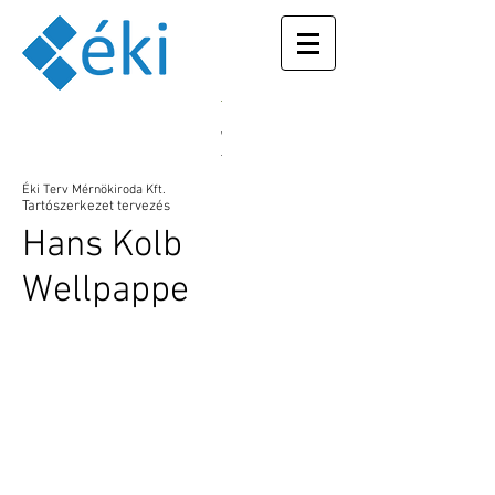
With placing
the Ukrainian
flag on our
Éki Terv Mérnökiroda Kft.
webpage, we
Tartószerkezet tervezés
express our
Hans Kolb
support for
our colleague
Maria. Her
Wellpappe
family is
suffering right
now in the
city of
Zaporizhzhya
from the
Russian
invasion. Our
thoughts are
with them