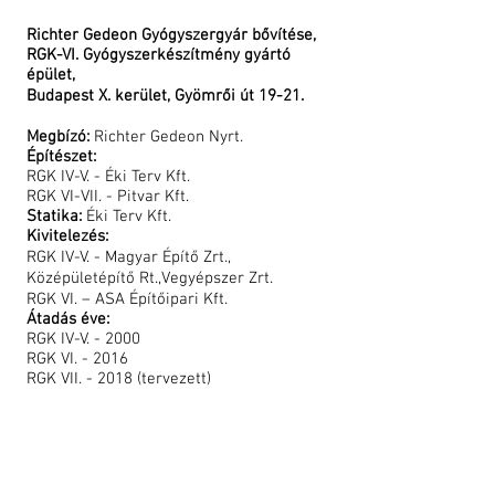
and all other
Ukrainians
Richter Gedeon Gyógyszergyár bővítése,
which
RGK-VI. Gyógyszerkészítmény gyártó
bravely
épület,
defend not
Budapest X. kerület, Gyömrői út 19-21.
only their
freedom, but
Megbízó:
Richter Gedeon Nyrt.
the freedom
Építészet:
of all
RGK IV-V. - Éki Terv Kft.
Europeans.
RGK VI-VII. - Pitvar Kft.
Statika:
Éki Terv Kft.
Kivitelezés:
RGK IV-V. - Magyar Építő Zrt.,
Középületépítő Rt.,Vegyépszer Zrt.
RGK VI. – ASA Építőipari Kft.
Átadás éve:
RGK IV-V. - 2000
RGK VI. - 2016
RGK VII. - 2018 (tervezett)